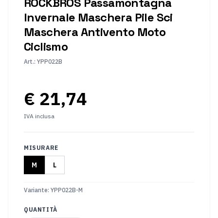
ROCKBROS Passamontagna
Cambio
Forchette
di
Invernale Maschera Pile Sci
marcia
Maschera Antivento Moto
della
bicicletta
Ciclismo
Insiemi
Movimento
Art.
:
YPP022B
di
centrale
gruppo
€ 21,74
Accessori
Copertina
Parti
IVA inclusa
aggiuntive
Luce
Serrature
della
per
MISURARE
bicicletta
bici
M
L
Borse
Bottiglie
da
e
Variante
:
YPP022B-M
ciclismo
supporti
QUANTITÀ
Abbigliamento