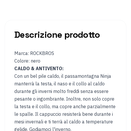
Casco
Guanti
da
invernali
sci
e
snowboard
Descrizione prodotto
Campeggio
Borsa
Carrello
Marca: ROCKBROS
da
Colore: nero
tetto
CALDO & ANTIVENTO:
auto
Con un bel pile caldo, il passamontagna Ninja
Scatola
Cuscino
manterrà la testa, il naso e il collo al caldo
da
da
durante gli inverni molto freddi senza essere
campeggio
campeggio
pesante o ingombrante. Inoltre, non solo copre
Tavolo
Materasso
la testa e il collo, ma copre anche parzialmente
da
gonfiabile
campeggio
le spalle. Il cappuccio resisterà bene durante i
mesi invernali e ti terrà al caldo a temperature
gelide. Godiamoci l'inverno.
REGIONE