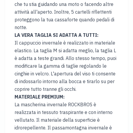
che tu stia guidando una moto o facendo altre
LINGUA
attività all'aperto. Inoltre, 5 cartelli riflettenti
proteggono la tua cassaforte quando pedali di
Deutsch
notte.
English
LA VERA TAGLIA SI ADATTA A TUTTI:
Français
Il cappuccio invernale è realizzato in materiale
elastico. La taglia M si adatta meglio, la taglia L
Italiano
è adatta a teste grandi. Allo stesso tempo, puoi
Български
modificare la gamma di taglie regolando le
cinghie in velcro. L'apertura del viso ti consente
Magyar
di indossarlo intorno alla bocca e tirarlo su per
Hrvatski
coprire tutto tranne gli occhi.
日
MATERIALE PREMIUM:
本
La mascherina invernale ROCKBROS è
語
realizzata in tessuto traspirante e con interno
Čeština
vellutato. Il materiale della superficie è
idrorepellente. Il passamontagna invernale è
Lietuvių