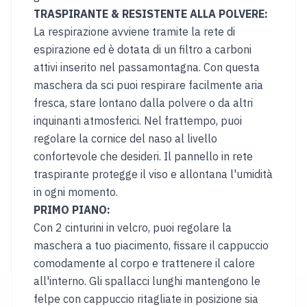
&
TRASPIRANTE & RESISTENTE ALLA POLVERE:
LINGUA
La respirazione avviene tramite la rete di
PAESE
espirazione ed è dotata di un filtro a carboni
Austria
Belgium
attivi inserito nel passamontagna. Con questa
maschera da sci puoi respirare facilmente aria
Italy
Bulgaria
fresca, stare lontano dalla polvere o da altri
inquinanti atmosferici. Nel frattempo, puoi
Hungary
Croatia
regolare la cornice del naso al livello
Singapore
Canada
confortevole che desideri. Il pannello in rete
traspirante protegge il viso e allontana l'umidità
Japan
Germany
in ogni momento.
PRIMO PIANO:
Czechia
Lithuania
Con 2 cinturini in velcro, puoi regolare la
maschera a tuo piacimento, fissare il cappuccio
Portugal
Romania
comodamente al corpo e trattenere il calore
Rinos
all'interno. Gli spallacci lunghi mantengono le
Bikes
felpe con cappuccio ritagliate in posizione sia
UK