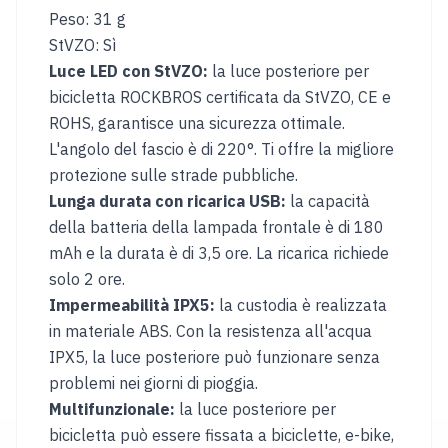
Peso: 31 g
Casco
Guanti
da
invernali
StVZO: Sì
sci
Luce LED con StVZO:
la luce posteriore per
e
bicicletta ROCKBROS certificata da StVZO, CE e
snowboard
ROHS, garantisce una sicurezza ottimale.
Campeggio
L'angolo del fascio è di 220°. Ti offre la migliore
protezione sulle strade pubbliche.
Borsa
Carrello
da
Lunga durata con ricarica USB:
la capacità
tetto
della batteria della lampada frontale è di 180
auto
mAh e la durata è di 3,5 ore. La ricarica richiede
Scatola
Cuscino
solo 2 ore.
da
da
Impermeabilità IPX5:
la custodia è realizzata
campeggio
campeggio
in materiale ABS. Con la resistenza all'acqua
Tavolo
Materasso
IPX5, la luce posteriore può funzionare senza
da
gonfiabile
problemi nei giorni di pioggia.
campeggio
Multifunzionale:
la luce posteriore per
bicicletta può essere fissata a biciclette, e-bike,
REGIONE