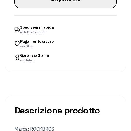
Manicotto
Coprigambe
per
le
braccia
Spedizione rapida
in tutto il mondo
Occhiali
Pantaloni
da
Pagamento sicuro
via Stripe
ciclismo
Garanzia 2 anni
Giacche
Maglia
sul telaio
da
da
ciclismo
ciclismo
Sport
invernali
Abbigliamento
Occhiali
riscaldato
da
Descrizione prodotto
sci
e
da
snowboard
Marca: ROCKBROS