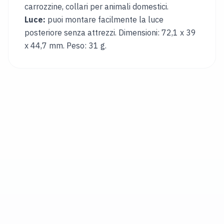
carrozzine, collari per animali domestici.
&
LINGUA
Luce:
puoi montare facilmente la luce
PAESE
posteriore senza attrezzi. Dimensioni: 72,1 x 39
x 44,7 mm. Peso: 31 g.
Austria
Belgium
Italy
Bulgaria
Hungary
Croatia
Singapore
Canada
Japan
Germany
Czechia
Lithuania
Portugal
Romania
Rinos
Bikes
UK