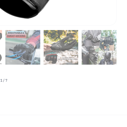
1
/
7