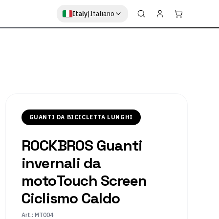
Italy
|
Italiano
 Screen Ciclismo Ca
GUANTI DA BICICLETTA LUNGHI
ROCKBROS Guanti
ia
invernali da
motoTouch Screen
Ciclismo Caldo
Art.
:
MT004