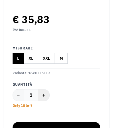
€ 35,83
IVA inclusa
MISURARE
L
XL
XXL
M
Variante
:
16410009003
QUANTITÀ
−
+
1
Only 10 left