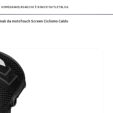
HOME
GRAVEL
ROAD
CHI È RINOS?
OUTLET
BLOG
ali da motoTouch Screen Ciclismo Caldo
ernali da motoTouch
Seleziona una categor
ldo