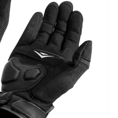
mototouch-screen-ciclismo-caldo/MT004