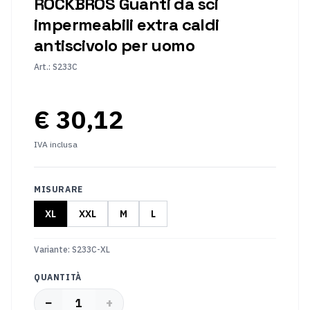
ROCKBROS Guanti da sci
Cambio
Forchette
di
impermeabili extra caldi
marcia
antiscivolo per uomo
della
bicicletta
Art.
:
S233C
Insiemi
Movimento
di
centrale
gruppo
€ 30,12
Accessori
IVA inclusa
Copertina
Parti
aggiuntive
MISURARE
Luce
Serrature
della
per
XL
XXL
M
L
bicicletta
bici
Borse
Bottiglie
Variante
:
S233C-XL
da
e
ciclismo
supporti
QUANTITÀ
−
+
1
Abbigliamento