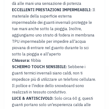
dà alle mani una sensazione di potenza
&
LINGUA
ECCELLENTI PRESTAZIONI IMPERMEABILI:
Il
PAESE
materiale della superficie esterna
impermeabile dei guanti invernali protegge le
Austria
Belgium
tue mani anche sotto la pioggia. Inoltre,
Italy
Bulgaria
aggiungiamo uno strato di fodera in membrana
TPU impermeabile per impedire all'acqua
Hungary
Croatia
piovana di entrare nel guanto durante lo sci
sotto la pioggia e all'aperto
Singapore
Canada
Chiusura:
fibbia
Japan
Germany
SCHERMO TOUCH SENSIBILE:
Sebbene i
guanti termici invernali siano caldi, non ti
Czechia
Lithuania
impedisce più di utilizzare un telefono cellulare.
Il pollice e l'indice dello snowboard sono
Portugal
Romania
realizzati in tessuto conduttivo.
Rinos
LUCE & ANTISCIVOLO:
Solo circa 60 g, questi
Bikes
guanti portano solo un'esperienza calda alle
UK