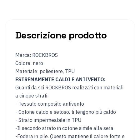
Casco
Guanti
da
invernali
sci
e
snowboard
Descrizione prodotto
Campeggio
Marca: ROCKBROS
Borsa
Carrello
da
Colore: nero
tetto
Materiale: poliestere, TPU
auto
ESTREMAMENTE CALDI E ANTIVENTO:
Scatola
Cuscino
Guanti da sci ROCKBROS realizzati con materiali
da
da
a cinque strati:
campeggio
campeggio
- Tessuto composito antivento
Tavolo
Materasso
- Cotone caldo e setoso, ti tengono più caldo
da
gonfiabile
- Strato impermeabile in TPU
campeggio
-Il secondo strato in cotone simile alla seta
-Fodera in pile. Questo mantiene il calore forte e
REGIONE