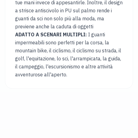
tue mani invece di appesantirle. Inoltre, il design
a strisce antiscivolo in PU sul palmo rende i
LINGUA
guanti da sci non solo più alla moda, ma
Deutsch
previene anche la caduta di oggetti
English
ADATTO A SCENARI MULTIPLI:
I guanti
impermeabili sono perfetti per la corsa, la
Français
mountain bike, il ciclismo, il ciclismo su strada, il
Italiano
golf, l'equitazione, lo sci, l'arrampicata, la guida,
Български
il campeggio, l'escursionismo e altre attività
avventurose all'aperto.
Magyar
Hrvatski
日
本
語
Čeština
Lietuvių