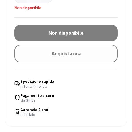
Non disponibile
Manicotto
Coprigambe
per
le
braccia
Non disponibile
Occhiali
Pantaloni
da
ciclismo
Acquista ora
Giacche
Maglia
da
da
ciclismo
ciclismo
Sport
Spedizione rapida
in tutto il mondo
invernali
Pagamento sicuro
Abbigliamento
Occhiali
via Stripe
riscaldato
da
Garanzia 2 anni
sci
sul telaio
e
da
snowboard