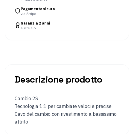
Manicotto
Coprigambe
Pagamento sicuro
via Stripe
per
le
Garanzia 2 anni
braccia
sul telaio
Occhiali
Pantaloni
da
ciclismo
Giacche
Maglia
da
da
ciclismo
ciclismo
Descrizione prodotto
Sport
invernali
Cambio 2S
Abbigliamento
Occhiali
Tecnologia 1:1 per cambiate veloci e precise
riscaldato
da
sci
Cavo del cambio con rivestimento a bassissimo
e
attrito
da
snowboard