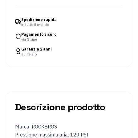
Manicotto
Coprigambe
per
Spedizione rapida
le
in tutto il mondo
braccia
Pagamento sicuro
Occhiali
Pantaloni
via Stripe
da
ciclismo
Garanzia 2 anni
sul telaio
Giacche
Maglia
da
da
ciclismo
ciclismo
Sport
invernali
Abbigliamento
Occhiali
Descrizione prodotto
riscaldato
da
sci
e
Marca: ROCKBROS
da
snowboard
Pressione massima aria: 120 PSI