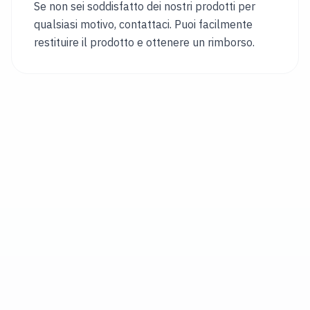
Se non sei soddisfatto dei nostri prodotti per
&
LINGUA
qualsiasi motivo, contattaci. Puoi facilmente
PAESE
restituire il prodotto e ottenere un rimborso.
Austria
Belgium
Italy
Bulgaria
Hungary
Croatia
Singapore
Canada
Japan
Germany
Czechia
Lithuania
Portugal
Romania
Rinos
Bikes
UK