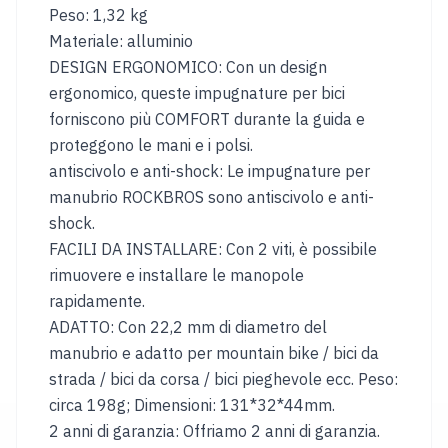
Peso: 1,32 kg
Casco
Guanti
da
invernali
Materiale: alluminio
sci
DESIGN ERGONOMICO: Con un design
e
ergonomico, queste impugnature per bici
snowboard
forniscono più COMFORT durante la guida e
proteggono le mani e i polsi.
Campeggio
antiscivolo e anti-shock: Le impugnature per
Borsa
Carrello
manubrio ROCKBROS sono antiscivolo e anti-
da
tetto
shock.
auto
FACILI DA INSTALLARE: Con 2 viti, è possibile
Scatola
Cuscino
rimuovere e installare le manopole
da
da
rapidamente.
campeggio
campeggio
ADATTO: Con 22,2 mm di diametro del
Tavolo
Materasso
manubrio e adatto per mountain bike / bici da
da
gonfiabile
strada / bici da corsa / bici pieghevole ecc. Peso:
campeggio
circa 198g; Dimensioni: 131*32*44mm.
2 anni di garanzia: Offriamo 2 anni di garanzia.
REGIONE