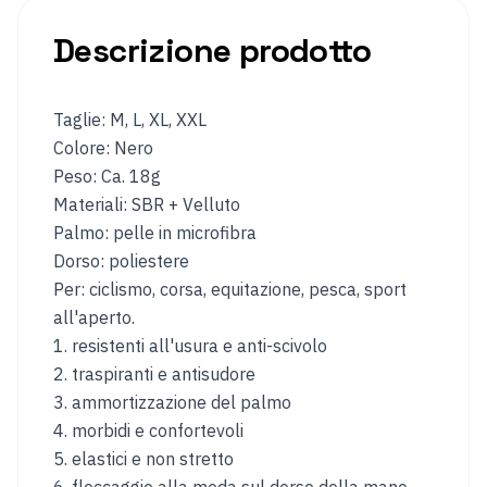
Casco
Guanti
Descrizione prodotto
da
invernali
sci
e
snowboard
Taglie: M, L, XL, XXL
Colore: Nero
Campeggio
Peso: Ca. 18g
Borsa
Carrello
Materiali: SBR + Velluto
da
Palmo: pelle in microfibra
tetto
Dorso: poliestere
auto
Per: ciclismo, corsa, equitazione, pesca, sport
Scatola
Cuscino
all'aperto.
da
da
campeggio
campeggio
1. resistenti all'usura e anti-scivolo
2. traspiranti e antisudore
Tavolo
Materasso
da
gonfiabile
3. ammortizzazione del palmo
campeggio
4. morbidi e confortevoli
5. elastici e non stretto
REGIONE