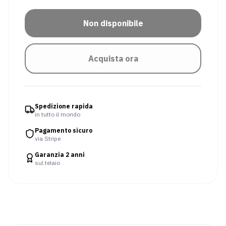
Manicotto
Coprigambe
Non disponibile
per
le
braccia
Acquista ora
Occhiali
Pantaloni
da
ciclismo
Giacche
Maglia
da
da
Spedizione rapida
in tutto il mondo
ciclismo
ciclismo
Pagamento sicuro
via Stripe
Sport
invernali
Garanzia 2 anni
sul telaio
Abbigliamento
Occhiali
riscaldato
da
sci
e
da
snowboard