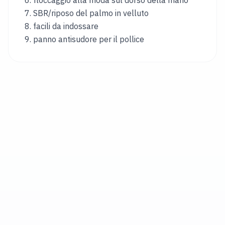
6. floccaggio alla moda sul dorso della mano
&
7. SBR/riposo del palmo in velluto
LINGUA
8. facili da indossare
PAESE
9. panno antisudore per il pollice
Austria
Belgium
Italy
Bulgaria
Hungary
Croatia
Singapore
Canada
Japan
Germany
Czechia
Lithuania
Portugal
Romania
Rinos
Bikes
UK