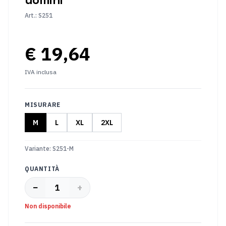
Cambio
Forchette
di
Art.
:
S251
marcia
della
bicicletta
€ 19,64
Insiemi
Movimento
di
centrale
IVA inclusa
gruppo
Accessori
MISURARE
Copertina
Parti
M
L
XL
2XL
aggiuntive
Luce
Serrature
Variante
:
S251-M
della
per
bicicletta
bici
QUANTITÀ
Borse
Bottiglie
−
+
1
da
e
ciclismo
supporti
Non disponibile
Abbigliamento