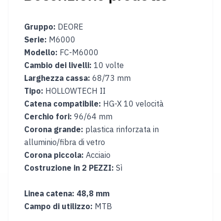
Casco
Guanti
da
invernali
Gruppo:
DEORE
sci
Serie:
M6000
e
snowboard
Modello:
FC-M6000
Cambio dei livelli:
10 volte
Campeggio
Larghezza cassa:
68/73 mm
Borsa
Carrello
Tipo:
HOLLOWTECH II
da
Catena compatibile:
HG-X 10 velocità
tetto
Cerchio fori:
96/64 mm
auto
Corona grande:
plastica rinforzata in
Scatola
Cuscino
alluminio/fibra di vetro
da
da
campeggio
campeggio
Corona piccola:
Acciaio
Costruzione in 2 PEZZI:
Sì
Tavolo
Materasso
da
gonfiabile
campeggio
Linea catena: 48,8 mm
Campo di utilizzo:
MTB
REGIONE