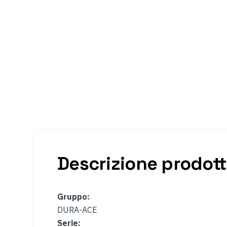
https://rinosbike.it/prodotto/deragliatore-posteriore-shima
Descrizione prodot
Gruppo:
DURA-ACE
Serie: