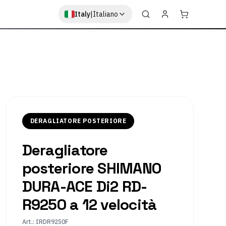
Italy
|
Italiano
CE Di2 RD-R9250 a 12
DERAGLIATORE POSTERIORE
Deragliatore
ia
posteriore SHIMANO
DURA-ACE Di2 RD-
R9250 a 12 velocità
Art.
:
IRDR9250F